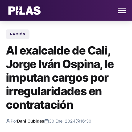
NACIÓN
HOME
Al exalcalde de Cali,
NOTICIAS
Jorge Iván Ospina, le
QUIÉNES SOMOS
imputan cargos por
CONTACTO
irregularidades en
contratación
SUSCRÍBETE
Por
Dani Cubides
30 Ene, 2024
16:30