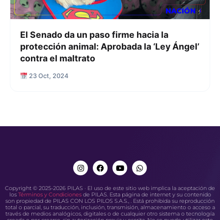
El Senado da un paso firme hacia la
protección animal: Aprobada la ‘Ley Ángel’
contra el maltrato
23 Oct, 2024
Copyright © 2025-2026 PILAS · El uso de este sitio web implica la aceptación de
los
Términos y Condiciones
de PILAS. Esta página de internet y su contenido
son propiedad de PILAS CON LOS PILOS S.A.S., . Está prohibida su reproducción
total o parcial, su traducción, inclusión, transmisión, almacenamiento o acceso a
través de medios analógicos, digitales o de cualquier otro sistema o tecnología