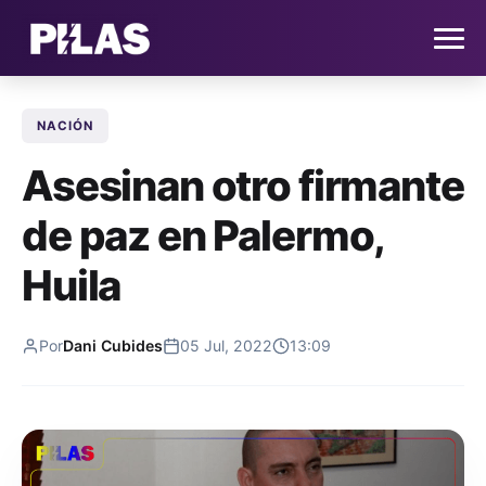
NACIÓN
HOME
Asesinan otro firmante
NOTICIAS
de paz en Palermo,
QUIÉNES SOMOS
Huila
CONTACTO
Por
Dani Cubides
05 Jul, 2022
13:09
SUSCRÍBETE