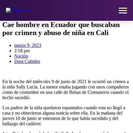
Ir
Cae hombre en Ecuador que buscaban
al
por crimen y abuso de niña en Cali
contenido
HOME
marzo 9, 2023
NOTICIAS
2:18 pm
Nación
Dani Cubides
QUIÉNES SOMOS
CONTACTO
En la noche del miércoles 9 de junio de 2021 le ocurrió un crimen a
la niña Sally Lucía. La menor estaba jugando con unos compañeros
como de costumbre en una calle de Brisas de Comuneros cuando el
hecho sucedió.
SUSCRÍBETE
Los padres de la niña quedaron espantados cuando esta no llegó a
casa y no obtuvieron alguna noticia sobre ella. En la mañana del
jueves 10 de junio se enteraron de lo que había sucedido y del
hallazgo del cadáver.