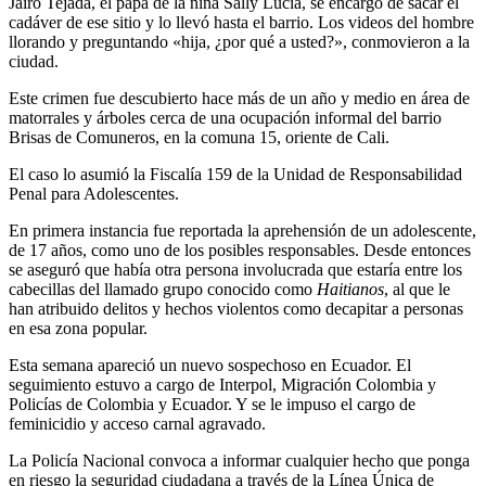
Jairo Tejada, el papá de la niña Sally Lucía, se encargó de sacar el
cadáver de ese sitio y lo llevó hasta el barrio. Los videos del hombre
llorando y preguntando «hija, ¿por qué a usted?», conmovieron a la
ciudad.
Este crimen fue descubierto hace más de un año y medio en área de
matorrales y árboles cerca de una ocupación informal del barrio
Brisas de Comuneros, en la comuna 15, oriente de Cali.
El caso lo asumió la Fiscalía 159 de la Unidad de Responsabilidad
Penal para Adolescentes.
En primera instancia fue reportada la aprehensión de un adolescente,
de 17 años, como uno de los posibles responsables. Desde entonces
se aseguró que había otra persona involucrada que estaría entre los
cabecillas del llamado grupo conocido como
Haitianos
, al que le
han atribuido delitos y hechos violentos como decapitar a personas
en esa zona popular.
Esta semana apareció un nuevo sospechoso en Ecuador. El
seguimiento estuvo a cargo de Interpol, Migración Colombia y
Policías de Colombia y Ecuador. Y se le impuso el cargo de
feminicidio y acceso carnal agravado.
La Policía Nacional convoca a informar cualquier hecho que ponga
en riesgo la seguridad ciudadana a través de la Línea Única de