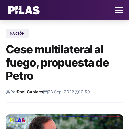
NACIÓN
HOME
Cese multilateral al
NOTICIAS
fuego, propuesta de
QUIÉNES SOMOS
Petro
CONTACTO
Por
Dani Cubides
23 Sep, 2022
10:50
SUSCRÍBETE