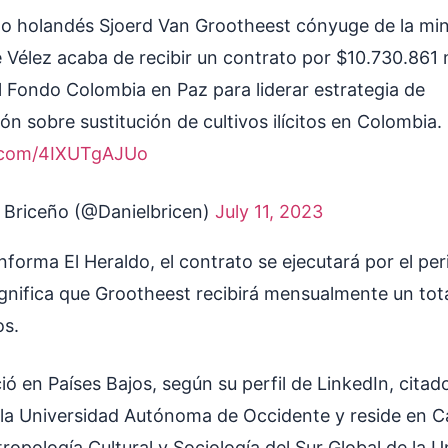
no holandés Sjoerd Van Grootheest cónyuge de la min
 Vélez acaba de recibir un contrato por $10.730.861
l Fondo Colombia en Paz para liderar estrategia de
n sobre sustitución de cultivos ilícitos en Colombia.
r.com/4IXUTgAJUo
. Briceño (@Danielbricen)
July 11, 2023
nforma El Heraldo, el contrato se ejecutará por el pe
ignifica que Grootheest recibirá mensualmente un tot
os.
ió en Países Bajos, según su perfil de LinkedIn, citad
 la Universidad Autónoma de Occidente y reside en Ca
opología Cultural y Sociología del Sur Global de la U