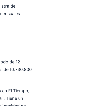
istra de
 mensuales
riodo de 12
al de
10.730.800
o en El Tiempo,
li. Tiene un
niversidad de