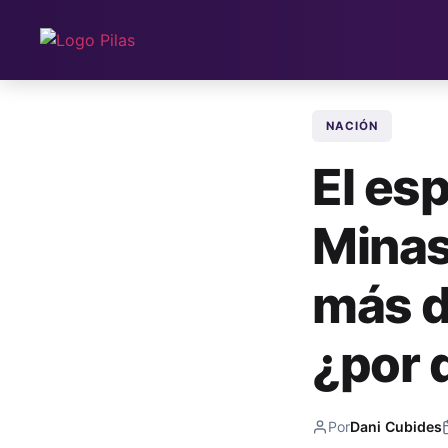
NACIÓN
El esp
Minas
más d
¿por 
Por
Dani Cubides