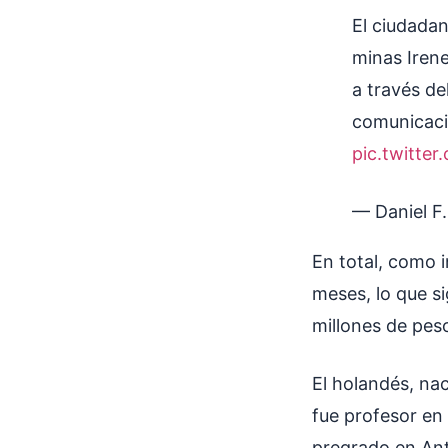
El ciudada
minas Irene
a través de
comunicació
pic.twitte
— Daniel F
En total, como i
meses, lo que s
millones de pes
El holandés, nac
fue profesor en
pregrado en Antr