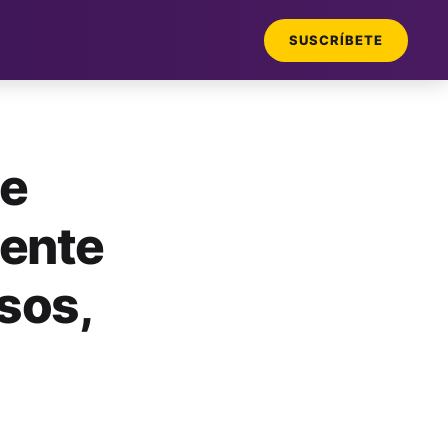
SUSCRÍBETE
de
mente
sos,