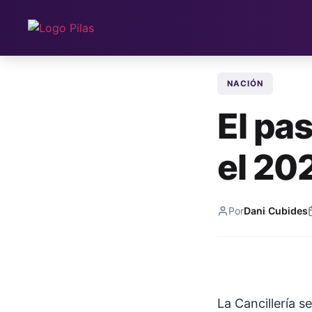
NACIÓN
El pa
el 20
Por
Dani Cubides
La Cancillería s