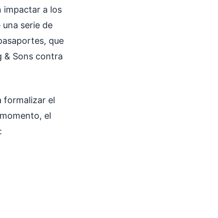
 impactar a los
 una serie de
 pasaportes, que
g & Sons contra
 formalizar el
l momento, el
: