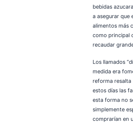
bebidas azucara
a asegurar que e
alimentos más c
como principal 
recaudar grand
Los llamados “dí
medida era fome
reforma resalta
estos días las f
esta forma no s
simplemente esp
comprarían en 