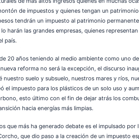
turales de más altos ingresos quienes en muchas oca
montón de impuestos y quienes tengan un patrimonio
 pesos tendrán un impuesto al patrimonio permanente
 lo harán las grandes empresas, quienes representa
el país.
 de 20 años teniendo al medio ambiente como uno de 
 nueva reforma no será la excepción, el discurso ina
é nuestro suelo y subsuelo, nuestros mares y ríos, nue
creó el impuesto para los plásticos de un solo uso y au
arbono, esto último con el fin de dejar atrás los combu
ansición hacia energías más limpias.
os que más ha generado debate es el impulsado por l
Corcho, que dio paso a la creación de un impuesto esp