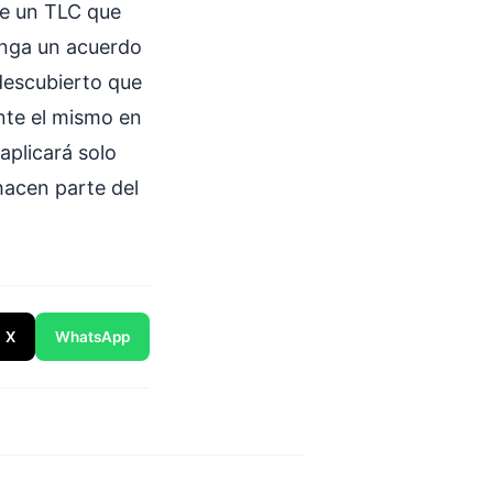
ne un TLC que
enga un acuerdo
descubierto que
nte el mismo en
aplicará solo
hacen parte del
X
WhatsApp