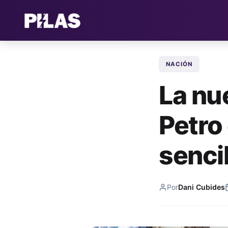
NACIÓN
La nu
Petro
senci
Por
Dani Cubides