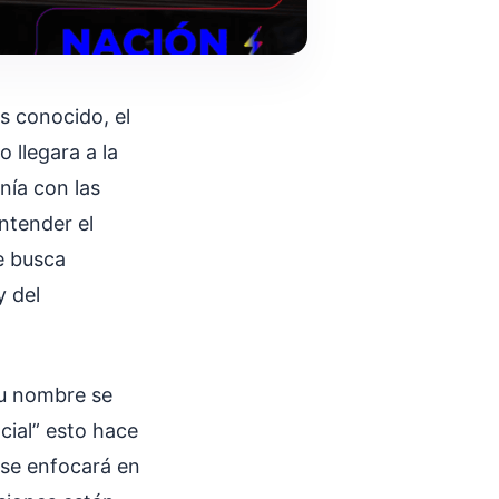
s conocido, el
 llegara a la
nía con las
ntender el
e busca
y del
su nombre se
ocial” esto hace
 se enfocará en