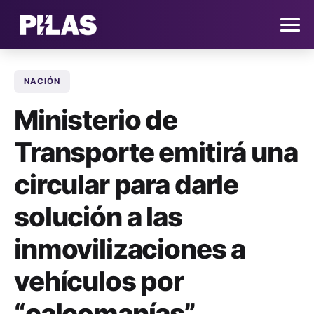
NACIÓN
HOME
Ministerio de
NOTICIAS
Transporte emitirá una
QUIÉNES SOMOS
circular para darle
CONTACTO
solución a las
inmovilizaciones a
SUSCRÍBETE
vehículos por
“calcomanías”