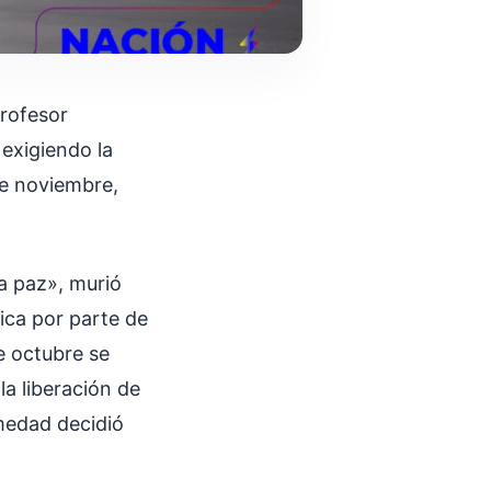
profesor
exigiendo la
de noviembre,
a paz», murió
ica por parte de
e octubre se
a liberación de
rmedad decidió