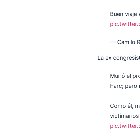
Buen viaje 
pic.twitte
— Camilo 
La ex congresis
Murió el pr
Farc; pero
Como él, mi
victimarios
pic.twitte