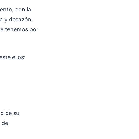
ento, con la
ia y desazón.
que tenemos por
ste ellos:
ad de su
e de