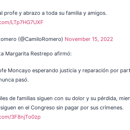
al profe y abrazo a toda su familia y amigos.
r.com/LTp7HG7UXF
Romero (@CamiloRomero)
November 15, 2022
ta Margarita Restrepo afirmó:
ofe Moncayo esperando justicia y reparación por part
 nunca pasó.
les de familias siguen con su dolor y su pérdida, mie
 siguen en el Congreso sin pagar por sus crímenes.
r.com/3F8njTo0zp