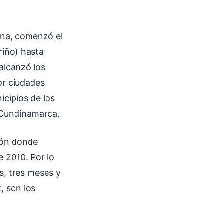
ana, comenzó el
riño) hasta
alcanzó los
or ciudades
icipios de los
y Cundinamarca.
ión donde
e 2010. Por lo
s, tres meses y
, son los