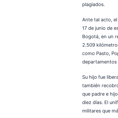
plagiados.
Ante tal acto, 
17 de junio de 
Bogotá, en un r
2.509 kilómetro
como Pasto, Popa
departamentos d
Su hijo fue lib
también recobró 
que padre e hij
diez días. El un
militares que m