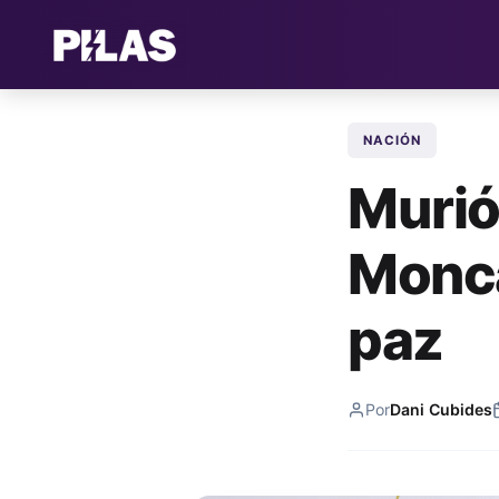
NACIÓN
Murió
Monca
paz
Por
Dani Cubides