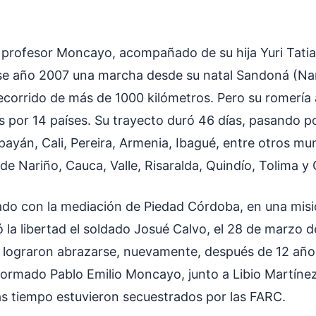
el profesor Moncayo, acompañado de su hija Yuri Tati
ese año 2007 una marcha desde su natal Sandoná (Na
ecorrido de más de 1000 kilómetros. Pero su romería 
s por 14 países. Su trayecto duró 46 días, pasando p
yán, Cali, Pereira, Armenia, Ibagué, entre otros mun
e Nariño, Cauca, Valle, Risaralda, Quindío, Tolima 
erado con la mediación de Piedad Córdoba, en una mis
la libertad el soldado Josué Calvo, el 28 de marzo d
o lograron abrazarse, nuevamente, después de 12 año
iformado Pablo Emilio Moncayo, junto a Libio Martínez
ás tiempo estuvieron secuestrados por las FARC.