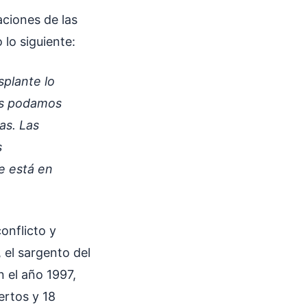
aciones de las
lo siguiente:
splante lo
as podamos
as. Las
s
e está en
onflicto y
 el sargento del
 el año 1997,
ertos y 18