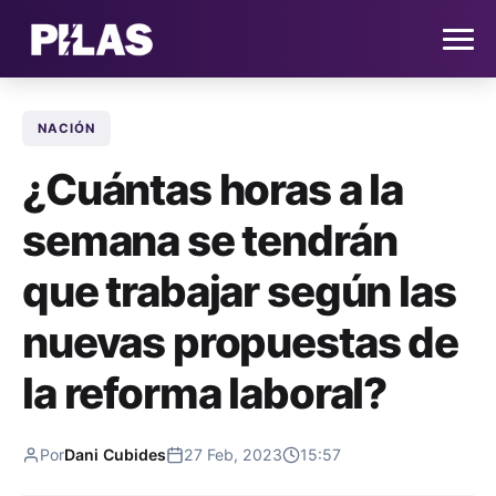
NACIÓN
HOME
¿Cuántas horas a la
NOTICIAS
semana se tendrán
QUIÉNES SOMOS
que trabajar según las
CONTACTO
nuevas propuestas de
la reforma laboral?
SUSCRÍBETE
Por
Dani Cubides
27 Feb, 2023
15:57