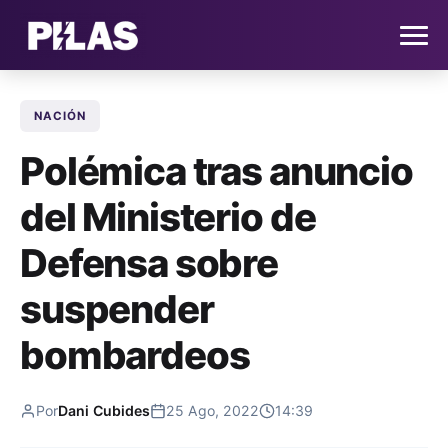
NACIÓN
HOME
Polémica tras anuncio
NOTICIAS
del Ministerio de
QUIÉNES SOMOS
Defensa sobre
CONTACTO
suspender
bombardeos
SUSCRÍBETE
Por
Dani Cubides
25 Ago, 2022
14:39