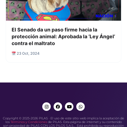
El Senado da un paso firme hacia la
protección animal: Aprobada la ‘Ley Ángel’
contra el maltrato
23 Oct, 2024
Copyright © 2025-2026 PILAS · El uso de este sitio web implica la aceptación de
los
Términos y Condiciones
de PILAS. Esta página de internet y su contenido
son propiedad de PILAS CON LOS PILOS S.A.S., . Está prohibida su reproducción