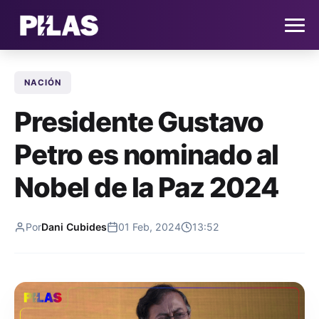
NACIÓN
HOME
Presidente Gustavo
NOTICIAS
Petro es nominado al
QUIÉNES SOMOS
Nobel de la Paz 2024
CONTACTO
Por
Dani Cubides
01 Feb, 2024
13:52
SUSCRÍBETE