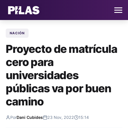
NACIÓN
HOME
Proyecto de matrícula
NOTICIAS
cero para
QUIÉNES SOMOS
universidades
CONTACTO
públicas va por buen
camino
SUSCRÍBETE
Por
Dani Cubides
23 Nov, 2022
15:14