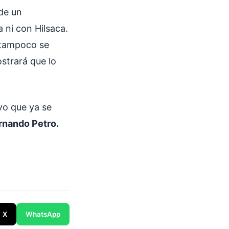
 de un
 ni con Hilsaca.
tampoco se
ostrará que lo
vo que ya se
rnando Petro.
X
WhatsApp