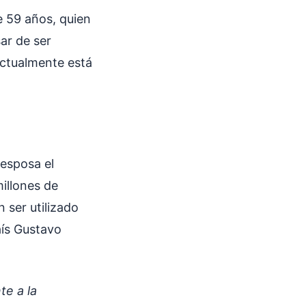
de 59 años, quien
ar de ser
actualmente está
xesposa el
illones de
 ser utilizado
aís Gustavo
te a la