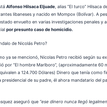
está
Alfonso Hilsaca Eljuade
, alias “El turco” Hilsaca 
grantes libaneses y nacido en Mompox (Bolívar). A pes
estado envuelto en varias investigaciones penales y 
cial
por presunto caso de homicidio.
ándalo de Nicolás Petro?
mo ya se mencionó, Nicolas Petro recibió según su e
bió por “El hombre Marlboro”, (aproximadamente 60 m
quivalen a 124.700 Dólares) Dinero que tenía como fin
 presidencial de su padre, él ahora mandatario del p
asquez aseguró que
“ese dinero nunca llegó legalmen