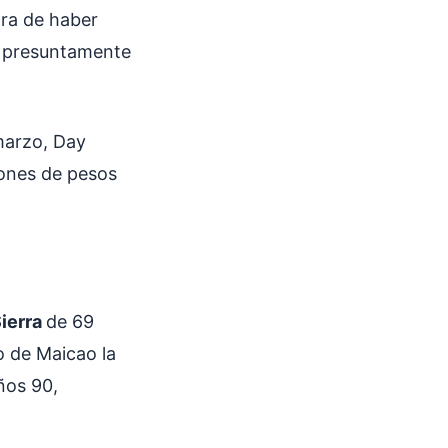
ra de haber
ue presuntamente
marzo, Day
lones de pesos
ierra
de 69
o de Maicao la
ños 90,