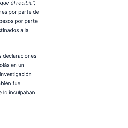
ue él recibía”,
ones por parte de
 pesos por parte
tinados a la
s declaraciones
colás en un
 investigación
bién fue
 lo inculpaban