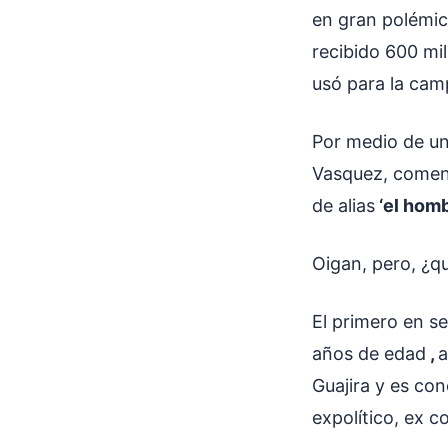
en gran polémic
recibido 600 mi
usó para la cam
Por medio de un
Vasquez, coment
de alias
‘el homb
Oigan, pero, ¿
El primero en s
años de edad
,
a
Guajira y es con
expolítico, ex c