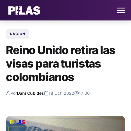
NACIÓN
HOME
Reino Unido retira las
NOTICIAS
visas para turistas
QUIÉNES SOMOS
colombianos
CONTACTO
Por
Dani Cubides
18 Oct, 2022
17:00
SUSCRÍBETE