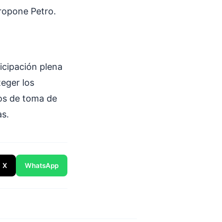
propone Petro.
icipación plena
teger los
ios de toma de
as.
X
WhatsApp