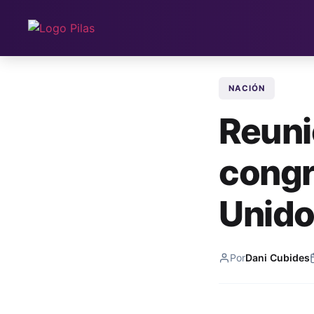
NACIÓN
Reuni
congr
Unid
Por
Dani Cubides