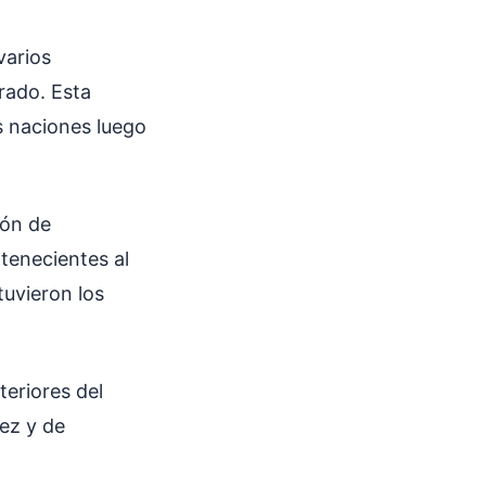
varios
rado. Esta
s naciones luego
ión de
tenecientes al
tuvieron los
teriores del
ez y de