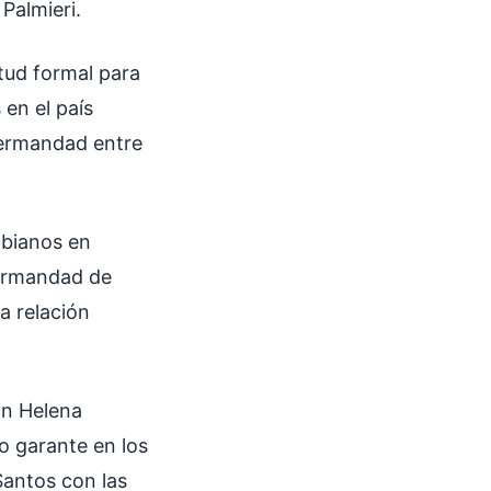
Palmieri.
itud formal para
en el país
hermandad entre
mbianos en
hermandad de
a relación
on Helena
o garante en los
antos con las