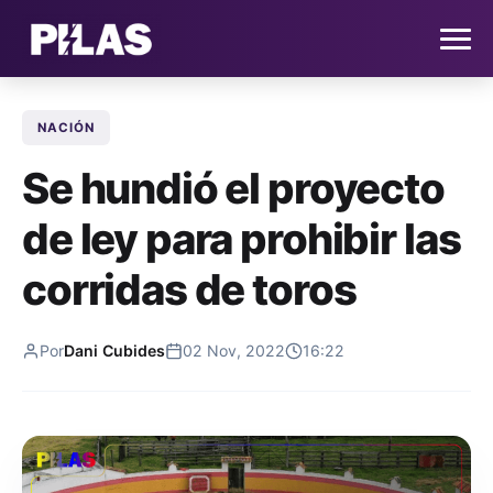
NACIÓN
HOME
Se hundió el proyecto
NOTICIAS
de ley para prohibir las
QUIÉNES SOMOS
corridas de toros
CONTACTO
Por
Dani Cubides
02 Nov, 2022
16:22
SUSCRÍBETE