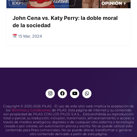
John Cena vs. Katy Perry: la doble moral
de la sociedad
15 Mar, 2024
Copyright © 2025-2026 PILAS · El uso de este sitio web implica la aceptación de
los
Términos y Condiciones
de PILAS. Esta página de internet y su contenido
son propiedad de PILAS CON LOS PILOS S.A.S., . Está prohibida su reproducción
total o parcial, su traducción, inclusión, transmisión, almacenamiento o acceso a
través de medios analógicos, digitales o de cualquier otro sistema o tecnología
creada o por crearse, sin autorización previa y escrita. No se puede utilizar este
contenido para fines comerciales. No se puede alterar, transformar o generar
otro contenido derivado a partir de esta página.