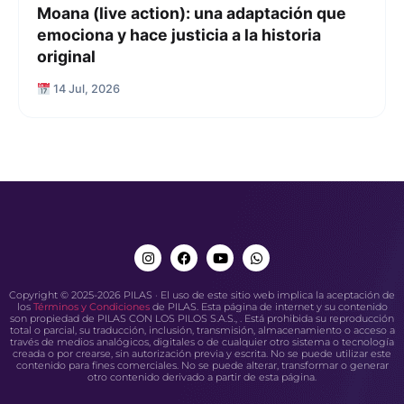
Moana (live action): una adaptación que
emociona y hace justicia a la historia
original
14 Jul, 2026
Copyright © 2025-2026 PILAS · El uso de este sitio web implica la aceptación de
los
Términos y Condiciones
de PILAS. Esta página de internet y su contenido
son propiedad de PILAS CON LOS PILOS S.A.S., . Está prohibida su reproducción
total o parcial, su traducción, inclusión, transmisión, almacenamiento o acceso a
través de medios analógicos, digitales o de cualquier otro sistema o tecnología
creada o por crearse, sin autorización previa y escrita. No se puede utilizar este
contenido para fines comerciales. No se puede alterar, transformar o generar
otro contenido derivado a partir de esta página.