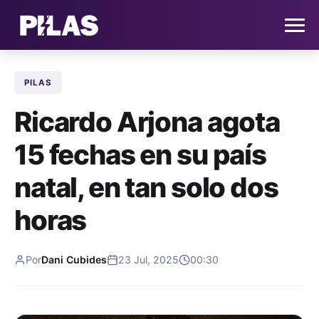
PILAS
HOME
Ricardo Arjona agota
NOTICIAS
15 fechas en su país
QUIÉNES SOMOS
natal, en tan solo dos
CONTACTO
horas
SUSCRÍBETE
Por
Dani Cubides
23 Jul, 2025
00:30