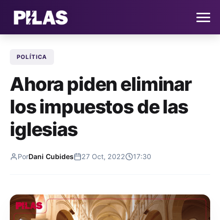
POLÍTICA
HOME
Ahora piden eliminar
NOTICIAS
los impuestos de las
QUIÉNES SOMOS
iglesias
CONTACTO
Por
Dani Cubides
27 Oct, 2022
17:30
SUSCRÍBETE