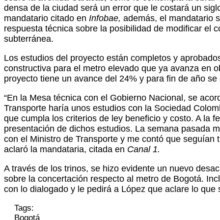
densa de la ciudad será un error que le costará un sigl
mandatario citado en
Infobae,
además, el mandatario s
respuesta técnica sobre la posibilidad de modificar el c
subterránea.
Los estudios del proyecto están completos y aprobados p
constructiva para el metro elevado que ya avanza en ob
proyecto tiene un avance del 24% y para fin de año se
“En la Mesa técnica con el Gobierno Nacional, se acor
Transporte haría unos estudios con la Sociedad Colomb
que cumpla los criterios de ley beneficio y costo. A la 
presentación de dichos estudios. La semana pasada me
con el Ministro de Transporte y me contó que seguían 
aclaró la mandataria, citada en
Canal 1.
A través de los trinos, se hizo evidente un nuevo desac
sobre la concertación respecto al metro de Bogotá. In
con lo dialogado y le pedirá a López que aclare lo que 
Tags:
Bogotá