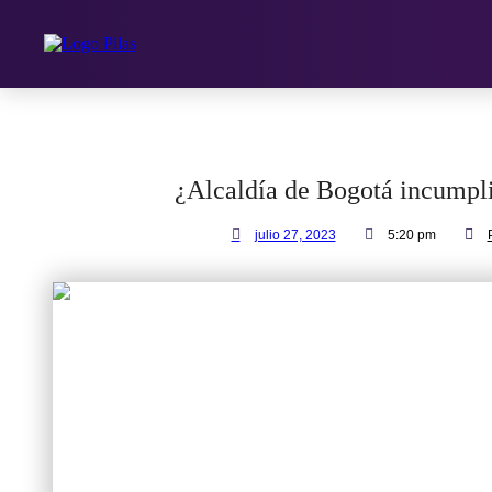
Ir
al
contenido
¿Alcaldía de Bogotá incumpl
julio 27, 2023
5:20 pm