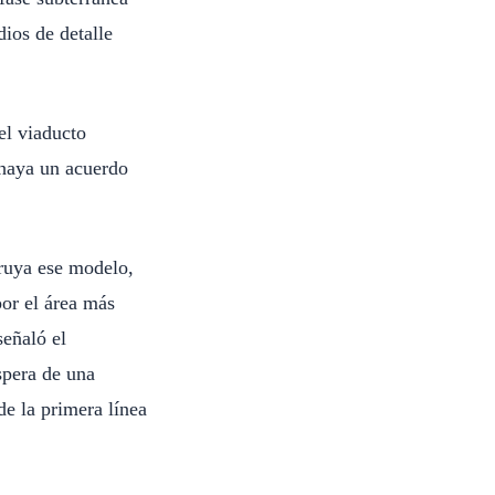
dios de detalle
el viaducto
 haya un acuerdo
truya ese modelo,
or el área más
señaló el
spera de una
de la primera línea