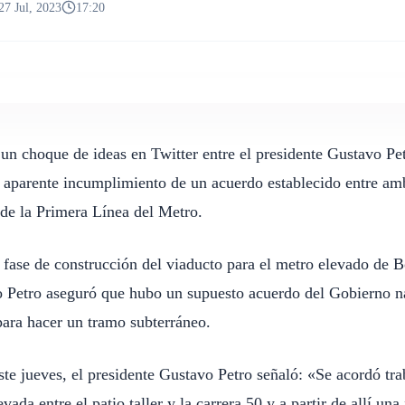
27 Jul, 2023
17:20
un choque de ideas en Twitter entre el presidente Gustavo Pet
 aparente incumplimiento de un acuerdo establecido entre amb
de la Primera Línea del Metro.
la fase de construcción del viaducto para el metro elevado de B
o Petro aseguró que hubo un supuesto acuerdo del Gobierno na
 para hacer un tramo subterráneo.
te jueves, el presidente Gustavo Petro señaló: «Se acordó tra
evada entre el patio taller y la carrera 50 y a partir de allí una