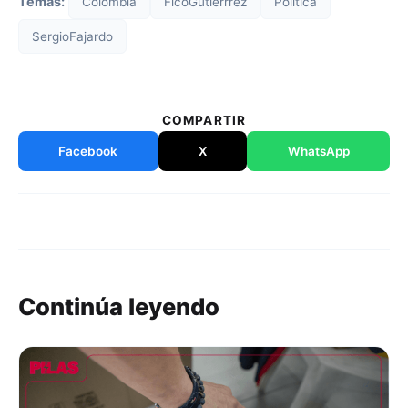
Temas:
Colombia
FicoGutíerrrez
Política
SergioFajardo
COMPARTIR
Facebook
X
WhatsApp
Continúa leyendo