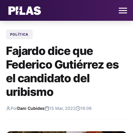
POLÍTICA
HOME
Fajardo dice que
NOTICIAS
Federico Gutiérrez es
QUIÉNES SOMOS
el candidato del
CONTACTO
uribismo
SUSCRÍBETE
Por
Dani Cubides
15 Mar, 2022
16:06