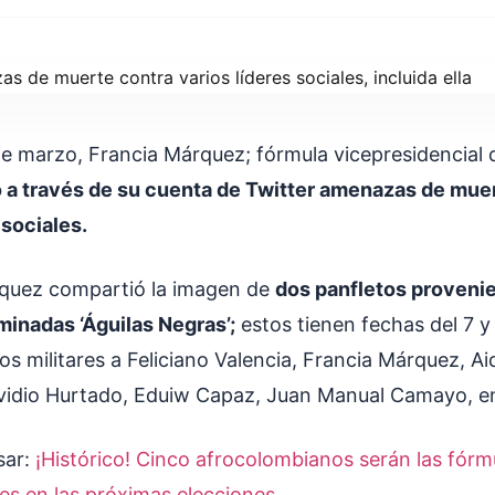
e marzo, Francia Márquez; fórmula vicepresidencial
 a través de su cuenta de Twitter amenazas de muer
 sociales.
rquez compartió la imagen de
dos panfletos proveni
minadas ‘Águilas Negras’;
estos tienen fechas del 7 y
os militares a Feliciano Valencia, Francia Márquez, Ai
idio Hurtado, Eduiw Capaz, Juan Manual Camayo, en
sar:
¡Histórico! Cinco afrocolombianos serán las fórm
les en las próximas elecciones