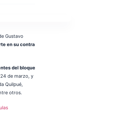
 de Gustavo
te en su contra
entes del bloque
 24 de marzo, y
da Quilpué,
tre otros.
ulas