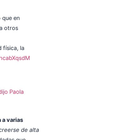
o que en
a otros
 física, la
/VhcabXqsdM
ijo Paola
 a varias
creerse de alta
dadas que,