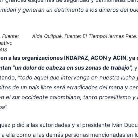
timidan y generan un detrimento a los dineros del pue
.
Fuente:
Aida Quilpué.
Fuente: El Tiempo
Hermes Pete
nativo
AIS
en a las organizaciones INDAPAZ, ACON y ACIN, ya 
entan
“un dolor de cabeza en sus zonas de trabajo”,
y 
tando,
“todo aquel que intervenga en nuestra lucha 
itos de un país libre será erradicados del mapa y c
en el sur occidente colombiano, tanto proselitismo y
ba”.
uez pidió a las autoridades y al presidente Iván Duqu
o a ella como a las demás personas mencionadas en lo