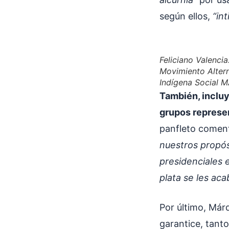
según ellos,
“in
Feliciano Valencia
Movimiento Alter
Indígena Social M
También, incluy
grupos repres
panfleto comen
nuestros propós
presidenciales 
plata se les aca
Por último, Márq
garantice, tant