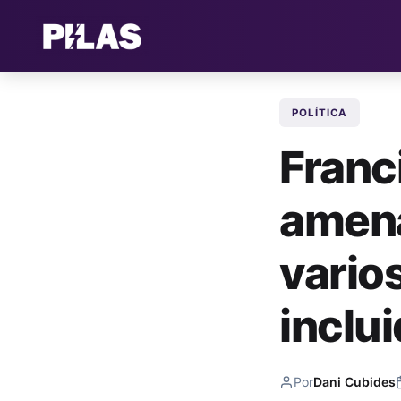
POLÍTICA
Franc
amena
varios
inclui
Por
Dani Cubides