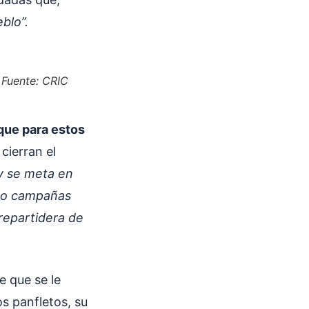
blo”.
.
Fuente: CRIC
que para estos
cierran el
y se meta en
ero campañas
 repartidera de
e que se le
s panfletos, su