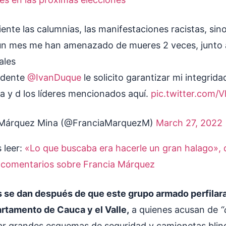
iente las calumnias, las manifestaciones racistas, sin
n mes me han amenazado de mueres 2 veces, junto 
ales
idente
@IvanDuque
le solicito garantizar mi integridad
ia y d los líderes mencionados aquí.
pic.twitter.com
 Márquez Mina (@FranciaMarquezM)
March 27, 2022
 leer:
«Lo que buscaba era hacerle un gran halago», d
 comentarios sobre Francia Márquez
se dan después de que este grupo armado perfilara
artamento de Cauca y el Valle,
a quienes acusan de
“
ar grandes esquemas de seguridad y camionetas blin