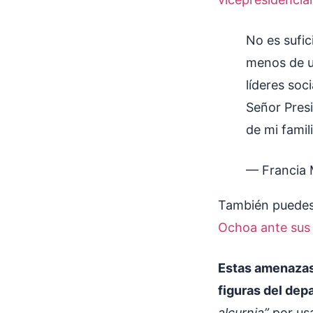
No es sufic
menos de u
líderes soci
Señor Pres
de mi famil
— Francia
También puedes
Ochoa ante sus
Estas amenazas 
figuras del dep
alcurnia”
por us