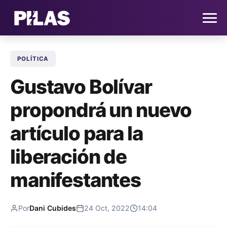
POLÍTICA
HOME
Gustavo Bolívar
NOTICIAS
propondrá un nuevo
QUIÉNES SOMOS
artículo para la
CONTACTO
liberación de
manifestantes
SUSCRÍBETE
Por
Dani Cubides
24 Oct, 2022
14:04