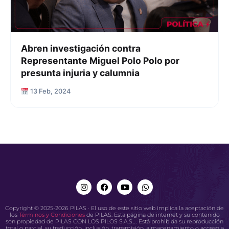
Abren investigación contra
Representante Miguel Polo Polo por
presunta injuria y calumnia
13 Feb, 2024
Copyright © 2025-2026 PILAS · El uso de este sitio web implica la aceptación de
los
Términos y Condiciones
de PILAS. Esta página de internet y su contenido
son propiedad de PILAS CON LOS PILOS S.A.S., . Está prohibida su reproducción
total o parcial, su traducción, inclusión, transmisión, almacenamiento o acceso a