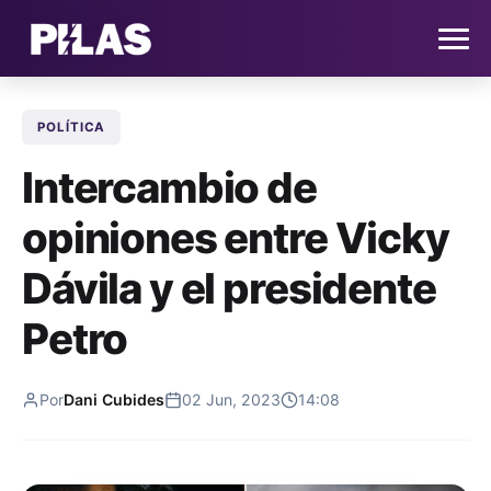
POLÍTICA
HOME
Intercambio de
NOTICIAS
opiniones entre Vicky
QUIÉNES SOMOS
Dávila y el presidente
CONTACTO
Petro
SUSCRÍBETE
Por
Dani Cubides
02 Jun, 2023
14:08