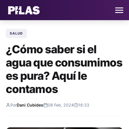
SALUD
HOME
¿Cómo saber si el
NOTICIAS
agua que consumimos
QUIÉNES SOMOS
es pura? Aquí le
CONTACTO
contamos
SUSCRÍBETE
Por
Dani Cubides
08 Feb, 2024
16:33