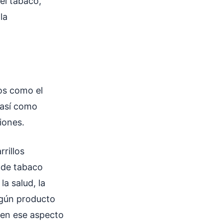
el tabaco,
la
os como el
 así como
ciones.
rillos
o de tabaco
a salud, la
ngún producto
 en ese aspecto