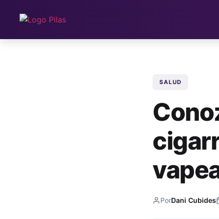
SALUD
Conoz
cigarr
vape
Por
Dani Cubides