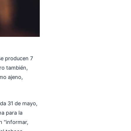
se producen 7
ro también,
mo ajeno,
.
ada 31 de mayo,
a para la
n “informar,