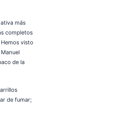
nativa más
ás completos
. Hemos visto
r Manuel
aco de la
rrillos
jar de fumar;