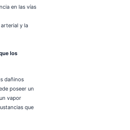
ncia en las vías
rterial y la
que los
os dañinos
uede poseer un
 un vapor
sustancias que