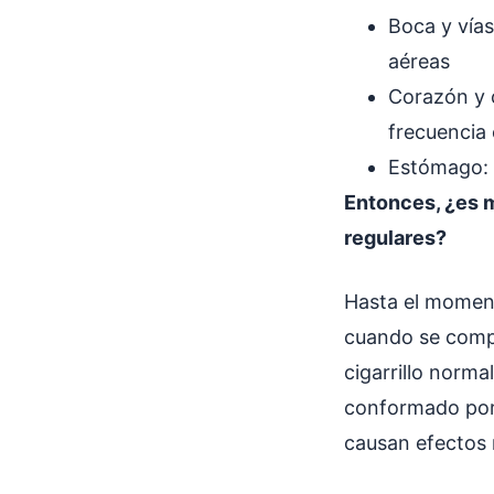
Boca y vías 
aéreas
Corazón y c
frecuencia
Estómago: 
Entonces, ¿es m
regulares?
Hasta el moment
cuando se compa
cigarrillo norma
conformado por 
causan efectos 