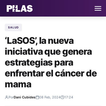
SALUD
HOME
‘LaSOS’, la nueva
NOTICIAS
iniciativa que genera
QUIÉNES SOMOS
estrategias para
CONTACTO
enfrentar el cáncer de
mama
SUSCRÍBETE
Por
Dani Cubides
08 Feb, 2024
17:24