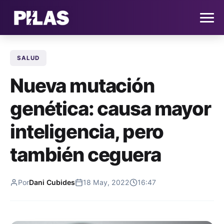
SALUD
HOME
Nueva mutación
NOTICIAS
genética: causa mayor
QUIÉNES SOMOS
inteligencia, pero
CONTACTO
también ceguera
SUSCRÍBETE
Por
Dani Cubides
18 May, 2022
16:47