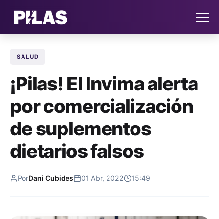
SALUD
HOME
¡Pilas! El Invima alerta
NOTICIAS
por comercialización
QUIÉNES SOMOS
de suplementos
CONTACTO
dietarios falsos
SUSCRÍBETE
Por
Dani Cubides
01 Abr, 2022
15:49