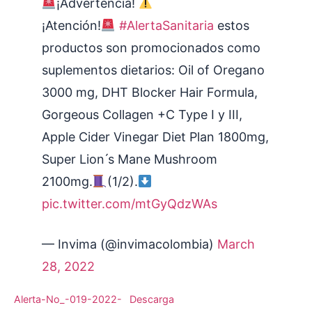
¡Advertencia!
¡Atención!
#AlertaSanitaria
estos
productos son promocionados como
suplementos dietarios: Oil of Oregano
3000 mg, DHT Blocker Hair Formula,
Gorgeous Collagen +C Type I y III,
Apple Cider Vinegar Diet Plan 1800mg,
Super Lion ́s Mane Mushroom
2100mg.
(1/2).
pic.twitter.com/mtGyQdzWAs
— Invima (@invimacolombia)
March
28, 2022
Alerta-No_-019-2022-
Descarga