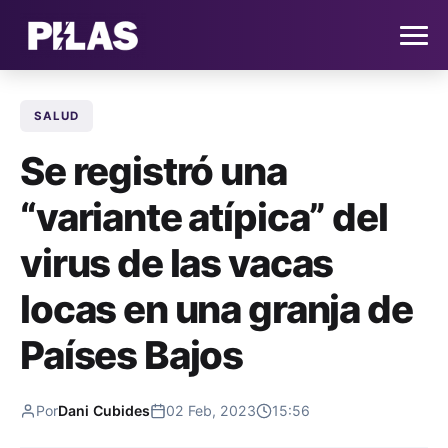
SALUD
HOME
Se registró una
NOTICIAS
“variante atípica” del
QUIÉNES SOMOS
virus de las vacas
CONTACTO
locas en una granja de
Países Bajos
SUSCRÍBETE
Por
Dani Cubides
02 Feb, 2023
15:56