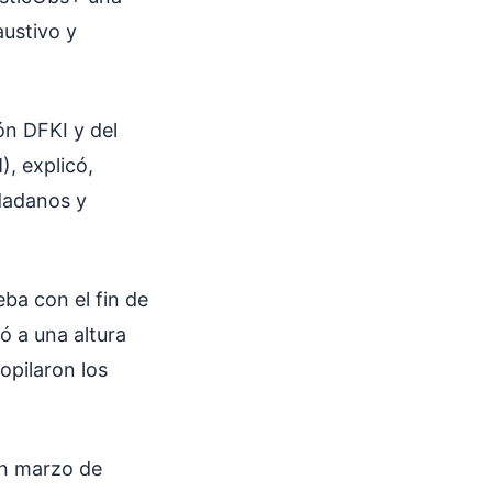
austivo y
ión DFKI y del
), explicó,
dadanos y
ba con el fin de
ó a una altura
opilaron los
en marzo de