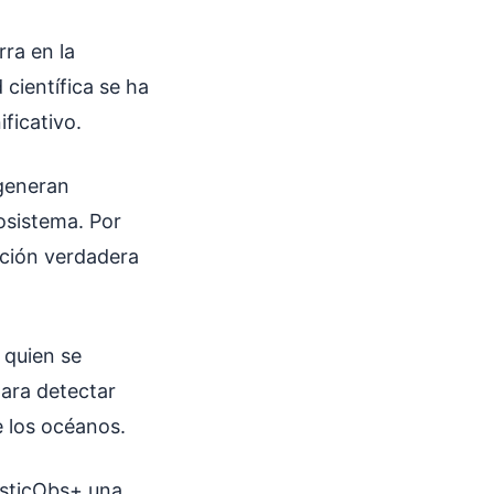
rra en la
 científica se ha
ificativo.
 generan
cosistema. Por
ución verdadera
 quien se
para detectar
de los océanos.
lasticObs+ una