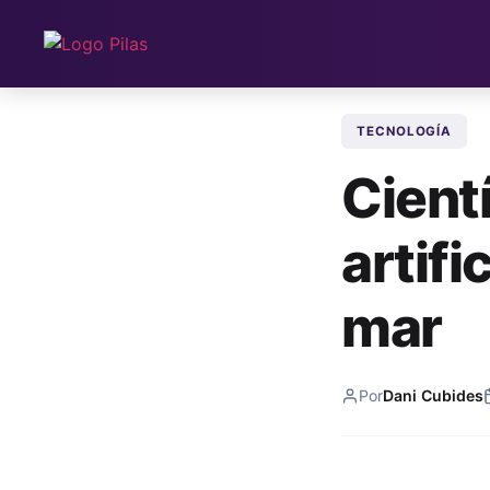
TECNOLOGÍA
Cientí
artifi
mar
Por
Dani Cubides