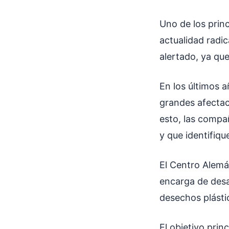
Uno de los princ
actualidad radic
alertado, ya que
En los últimos 
grandes afectaci
esto, las compa
y que identifiq
El Centro Alemán
encarga de desar
desechos plásti
El objetivo prin