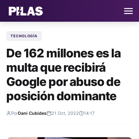
TECNOLOGÍA
HOME
De 162 millones es la
NOTICIAS
multa que recibirá
QUIÉNES SOMOS
Google por abuso de
CONTACTO
posición dominante
SUSCRÍBETE
Por
Dani Cubides
21 Oct, 2022
14:17