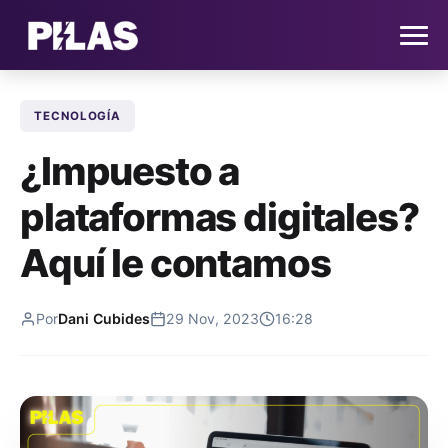
TECNOLOGÍA
HOME
¿Impuesto a
NOTICIAS
plataformas digitales?
QUIÉNES SOMOS
Aquí le contamos
CONTACTO
Por
Dani Cubides
29 Nov, 2023
16:28
SUSCRÍBETE