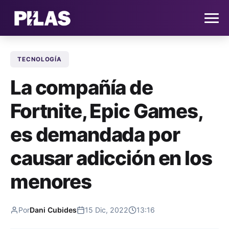
TECNOLOGÍA
HOME
La compañía de
NOTICIAS
Fortnite, Epic Games,
QUIÉNES SOMOS
es demandada por
CONTACTO
causar adicción en los
menores
SUSCRÍBETE
Por
Dani Cubides
15 Dic, 2022
13:16