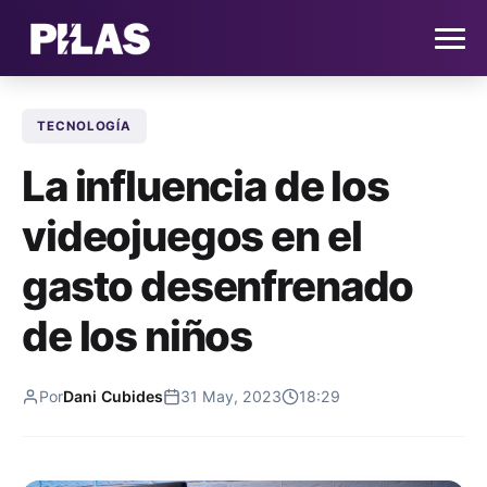
TECNOLOGÍA
HOME
La influencia de los
NOTICIAS
videojuegos en el
QUIÉNES SOMOS
gasto desenfrenado
CONTACTO
de los niños
SUSCRÍBETE
Por
Dani Cubides
31 May, 2023
18:29