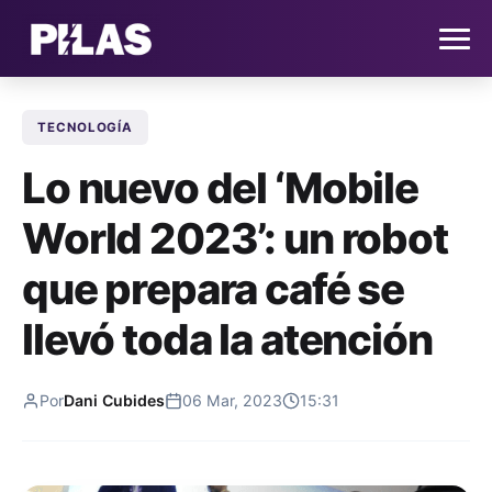
TECNOLOGÍA
HOME
Lo nuevo del ‘Mobile
NOTICIAS
World 2023’: un robot
QUIÉNES SOMOS
que prepara café se
CONTACTO
llevó toda la atención
SUSCRÍBETE
Por
Dani Cubides
06 Mar, 2023
15:31