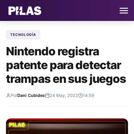
TECNOLOGÍA
HOME
Nintendo registra
NOTICIAS
patente para detectar
QUIÉNES SOMOS
trampas en sus juegos
CONTACTO
Por
Dani Cubides
24 May, 2022
14:59
SUSCRÍBETE