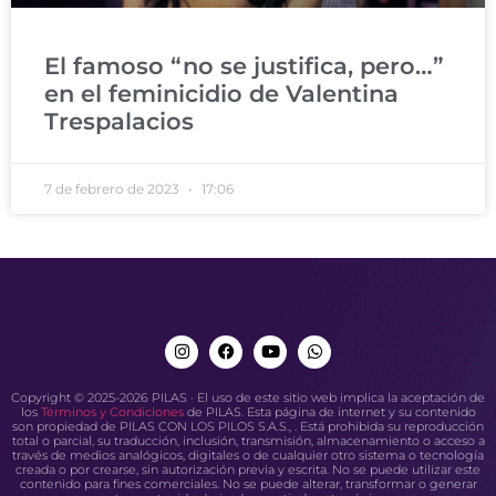
El famoso “no se justifica, pero…”
en el feminicidio de Valentina
Trespalacios
7 de febrero de 2023
17:06
Copyright © 2025-2026 PILAS · El uso de este sitio web implica la aceptación de
los
Términos y Condiciones
de PILAS. Esta página de internet y su contenido
son propiedad de PILAS CON LOS PILOS S.A.S., . Está prohibida su reproducción
total o parcial, su traducción, inclusión, transmisión, almacenamiento o acceso a
través de medios analógicos, digitales o de cualquier otro sistema o tecnología
creada o por crearse, sin autorización previa y escrita. No se puede utilizar este
contenido para fines comerciales. No se puede alterar, transformar o generar