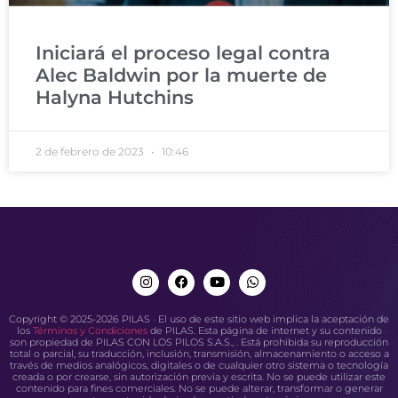
Iniciará el proceso legal contra
Alec Baldwin por la muerte de
Halyna Hutchins
2 de febrero de 2023
10:46
Copyright © 2025-2026 PILAS · El uso de este sitio web implica la aceptación de
los
Términos y Condiciones
de PILAS. Esta página de internet y su contenido
son propiedad de PILAS CON LOS PILOS S.A.S., . Está prohibida su reproducción
total o parcial, su traducción, inclusión, transmisión, almacenamiento o acceso a
través de medios analógicos, digitales o de cualquier otro sistema o tecnología
creada o por crearse, sin autorización previa y escrita. No se puede utilizar este
contenido para fines comerciales. No se puede alterar, transformar o generar