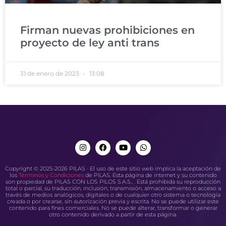
Firman nuevas prohibiciones en
proyecto de ley anti trans
31 de enero de 2023
13:08
Copyright © 2025-2026 PILAS · El uso de este sitio web implica la aceptación de
los
Términos y Condiciones
de PILAS. Esta página de internet y su contenido
son propiedad de PILAS CON LOS PILOS S.A.S., . Está prohibida su reproducción
total o parcial, su traducción, inclusión, transmisión, almacenamiento o acceso a
través de medios analógicos, digitales o de cualquier otro sistema o tecnología
creada o por crearse, sin autorización previa y escrita. No se puede utilizar este
contenido para fines comerciales. No se puede alterar, transformar o generar
otro contenido derivado a partir de esta página.