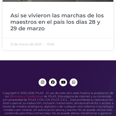
Así se vivieron las marchas de los
maestros en el país los días 28 y
29 de marzo
31 de marzo de 2023
13:56
Copyright © 2025-2026 PILAS · El uso de este sitio web implica la aceptación de
los
Términos y Condiciones
de PILAS. Esta página de internet y su contenido
son propiedad de PILAS CON LOS PILOS S.A.S., . Está prohibida su reproducción
total o parcial, su traducción, inclusión, transmisión, almacenamiento o acceso a
través de medios analógicos, digitales o de cualquier otro sistema o tecnología
creada o por crearse, sin autorización previa y escrita. No se puede utilizar este
contenido para fines comerciales. No se puede alterar, transformar o generar