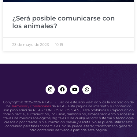
¿Será posible comunicarse con
los animales?
23 de mayo de 2023
10:19
Copyright © 2025-2026 PILAS · El uso de este sitio web implica la aceptación de
los
Términos y Condiciones
de PILAS. Esta página de internet y su contenido
son propiedad de PILAS CON LOS PILOS S.A.S., . Está prohibida su reproducción
total o parcial, su traducción, inclusión, transmisión, almacenamiento o acceso a
través de medios analógicos, digitales o de cualquier otro sistema o tecnología
creada o por crearse, sin autorización previa y escrita. No se puede utilizar este
contenido para fines comerciales. No se puede alterar, transformar o generar
otro contenido derivado a partir de esta página.