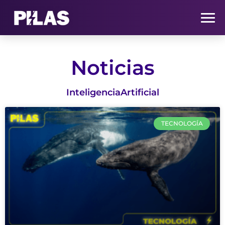
HOME
Noticias
NOTICIAS
InteligenciaArtificial
QUIÉNES SOMOS
TECNOLOGÍA
CONTACTO
SUSCRÍBETE