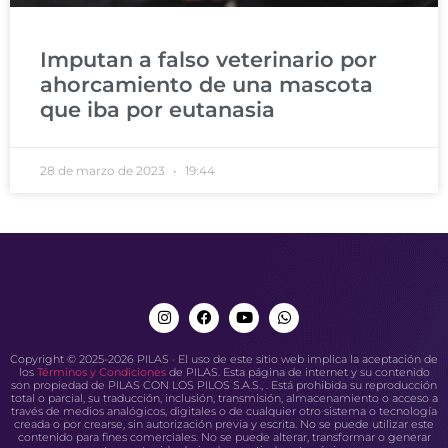
Imputan a falso veterinario por
ahorcamiento de una mascota
que iba por eutanasia
28 de marzo de 2023
19:44
Copyright © 2025-2026 PILAS · El uso de este sitio web implica la aceptación de
los
Términos y Condiciones
de PILAS. Esta página de internet y su contenido
son propiedad de PILAS CON LOS PILOS S.A.S., . Está prohibida su reproducción
total o parcial, su traducción, inclusión, transmisión, almacenamiento o acceso a
través de medios analógicos, digitales o de cualquier otro sistema o tecnología
creada o por crearse, sin autorización previa y escrita. No se puede utilizar este
contenido para fines comerciales. No se puede alterar, transformar o generar