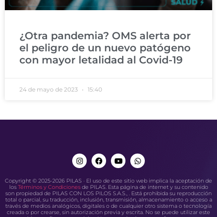
¿Otra pandemia? OMS alerta por
el peligro de un nuevo patógeno
con mayor letalidad al Covid-19
24 de mayo de 2023
15:40
Copyright © 2025-2026 PILAS · El uso de este sitio web implica la aceptación de
los
Términos y Condiciones
de PILAS. Esta página de internet y su contenido
son propiedad de PILAS CON LOS PILOS S.A.S., . Está prohibida su reproducción
total o parcial, su traducción, inclusión, transmisión, almacenamiento o acceso a
través de medios analógicos, digitales o de cualquier otro sistema o tecnología
creada o por crearse, sin autorización previa y escrita. No se puede utilizar este