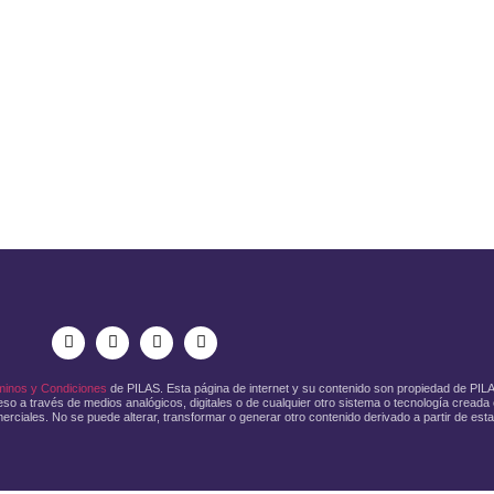
minos y Condiciones
de PILAS. Esta página de internet y su contenido son propiedad de PI
so a través de medios analógicos, digitales o de cualquier otro sistema o tecnología creada o
erciales. No se puede alterar, transformar o generar otro contenido derivado a partir de esta