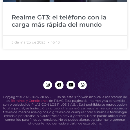
Realme GT3: el teléfono con la
carga más rápida del mundo
3 de marzo de 2023
16:43
Copyright © 2025-2026 PILAS · El uso de este sitio web implica la aceptación de
los
Términos y Condiciones
de PILAS. Esta página de internet y su contenido
son propiedad de PILAS CON LOS PILOS S.A.S., . Está prohibida su reproducción
total o parcial, su traducción, inclusión, transmisión, almacenamiento o acceso a
través de medios analógicos, digitales o de cualquier otro sistema o tecnología
creada o por crearse, sin autorización previa y escrita. No se puede utilizar este
contenido para fines comerciales. No se puede alterar, transformar o generar
otro contenido derivado a partir de esta página.