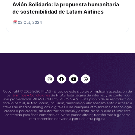
Avión Solidario: la propuesta humanitaria
de sostenibilidad de Latam Airlines
02 Oct, 2024
Copyright © 2025-2026 PILAS · El uso de este sitio web implica la aceptación de
los
Términos y Condiciones
de PILAS. Esta página de internet y su contenido
son propiedad de PILAS CON LOS PILOS S.A.S., . Está prohibida su reproducción
total o parcial, su traducción, inclusión, transmisión, almacenamiento o acceso a
través de medios analógicos, digitales o de cualquier otro sistema o tecnología
creada o por crearse, sin autorización previa y escrita. No se puede utilizar este
contenido para fines comerciales. No se puede alterar, transformar o generar
otro contenido derivado a partir de esta página.