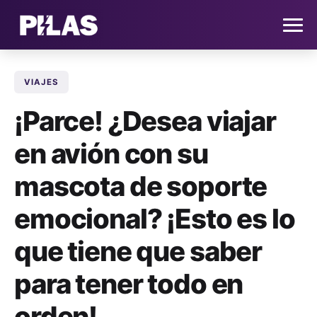
VIAJES
HOME
¡Parce! ¿Desea viajar
NOTICIAS
en avión con su
QUIÉNES SOMOS
mascota de soporte
CONTACTO
emocional? ¡Esto es lo
que tiene que saber
SUSCRÍBETE
para tener todo en
orden!