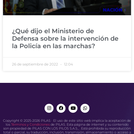
¿Qué dijo el Ministerio de
Defensa sobre la intervención de
la Policía en las marchas?
26 de septiembre de 2022
12:04
Copyright © 2025-2026 PILAS · El uso de este sitio web implica la aceptación de
los
Términos y Condiciones
de PILAS. Esta página de internet y su contenido
son propiedad de PILAS CON LOS PILOS S.A.S., . Está prohibida su reproducción
total o parcial, su traducción, inclusión, transmisión, almacenamiento o acceso a