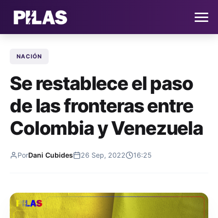
NACIÓN
HOME
Se restablece el paso
NOTICIAS
de las fronteras entre
QUIÉNES SOMOS
Colombia y Venezuela
CONTACTO
Por
Dani Cubides
26 Sep, 2022
16:25
SUSCRÍBETE